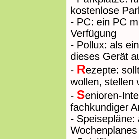
kostenlose Par
- PC: ein PC mi
Verfügung
- Pollux: als 
dieses Gerät a
R
-
ezepte: sol
wollen, stelle
S
-
enioren-Int
fachkundiger An
- Speisepläne:
Wochenplanes