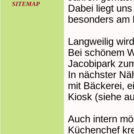
SITEMAP
Dabei liegt un
besonders am 
Langweilig wir
Bei schönem We
Jacobipark zum
In nächster Nä
mit Bäckerei, 
Kiosk (siehe 
Auch intern mö
Küchenchef krei