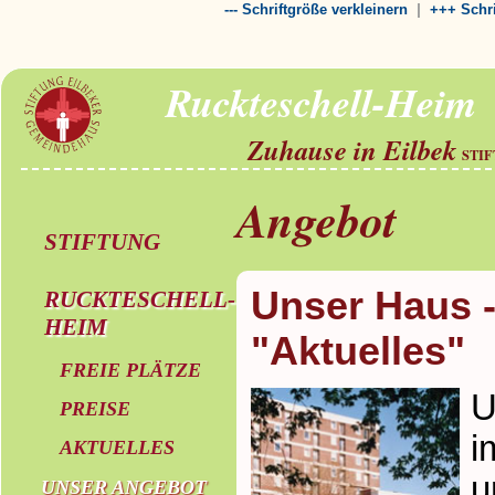
|
--- Schriftgröße verkleinern
+++ Schri
Ruckteschell-Heim
Zuhause in Eilbek
STI
Angebot
STIFTUNG
Unser Haus -
RUCKTESCHELL-
HEIM
"Aktuelles"
FREIE PLÄTZE
U
PREISE
i
AKTUELLES
u
UNSER ANGEBOT