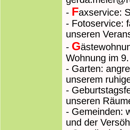
F
-
axservice:
- Fotoservice: 
unseren Verans
G
-
ästewohnun
Wohnung im 9. 
- Garten: angr
unserem ruhig
- Geburtstagsfe
unseren Räume
- Gemeinden: w
und der Versö