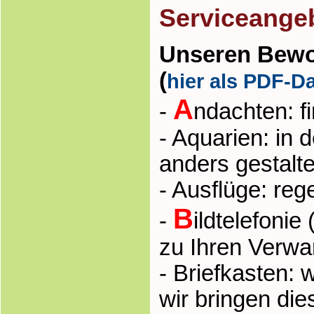
Serviceangeb
Unseren Bewoh
(
hier als PDF-Da
A
-
ndachten: f
- Aquarien: in 
anders gestalt
- Ausflüge: re
B
-
ildtelefoni
zu Ihren Verw
- Briefkasten: 
wir bringen di