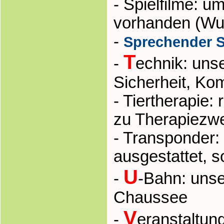
- Spielfilme: 
vorhanden (Wun
-
Sprechender S
T
-
echnik: unse
Sicherheit, Ko
- Tiertherapie:
zu Therapiezw
- Transponder:
ausgestattet, s
U
-
-Bahn: unse
Chaussee
V
-
eranstaltun