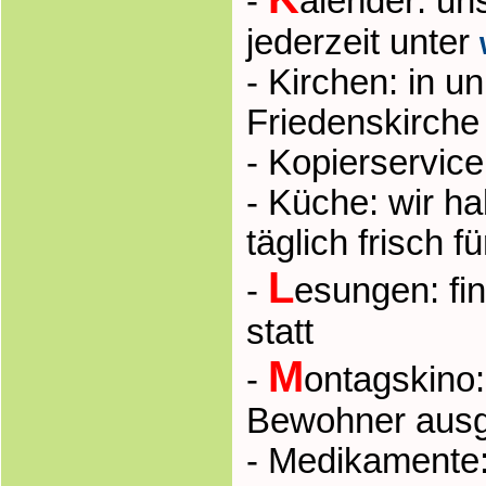
-
alender: un
jederzeit unter
- Kirchen: in u
Friedenskirche
- Kopierservice
- Küche: wir h
täglich frisch 
L
-
esungen: fi
statt
M
-
ontagskino:
Bewohner ausg
- Medikamente: