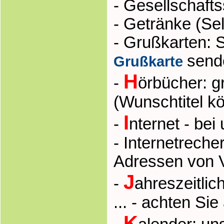
- Gesellschaft
- Getränke (Sel
- Grußkarten: 
send
Grußkarte
H
-
örbücher: g
(Wunschtitel kö
I
-
nternet - bei
- Internetrech
Adressen von 
J
-
ahreszeitli
... - achten Si
K