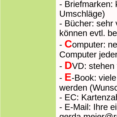
- Briefmarken:
Umschläge)
- Bücher: sehr 
können evtl. b
C
-
omputer: n
Computer jeder
D
-
VD: stehen f
E
-
-Book: viel
werden (Wunsch
- EC: Kartenzah
- E-Mail: Ihre 
gerda.meier@ru