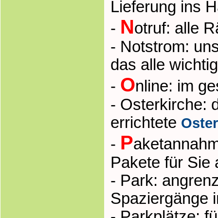
Lieferung ins 
N
-
otruf: alle
- Notstrom: un
das alle wichti
O
-
nline: im g
- Osterkirche: 
errichtete
Oster
P
-
aketannahme
Pakete für Sie 
- Park: angren
Spaziergänge
- Parkplätze: 