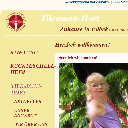
|
--- Schriftgröße verkleinern
+++ Schr
Tilemann-Hort
Zuhause in Eilbek
STIFTUNG 
Herzlich willkommen!
STIFTUNG
Herzlich willkommen!
RUCKTESCHELL-
HEIM
TILEMANN-
HORT
AKTUELLES
UNSER
ANGEBOT
WIR ÜBER UNS