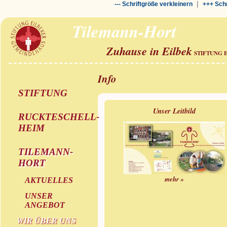
|
--- Schriftgröße verkleinern
+++ Schr
Tilemann-Hort
Zuhause in Eilbek
STIFTUNG 
Info
STIFTUNG
Unser Leitbild
RUCKTESCHELL-
HEIM
TILEMANN-
HORT
mehr »
AKTUELLES
UNSER
ANGEBOT
WIR ÜBER UNS