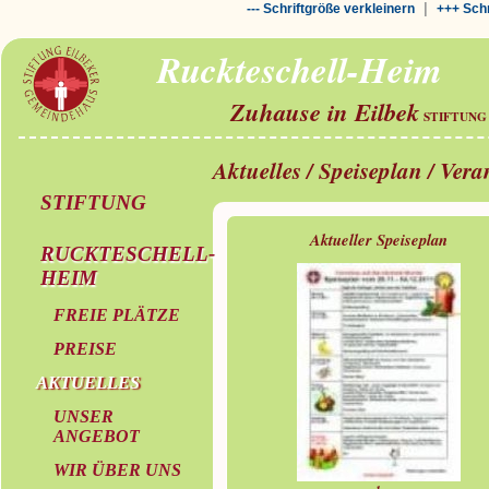
|
--- Schriftgröße verkleinern
+++ Schr
Ruckteschell-Heim
Zuhause in Eilbek
STIFTUNG
Aktuelles / Speiseplan / Ver
STIFTUNG
Aktueller Speiseplan
RUCKTESCHELL-
HEIM
FREIE PLÄTZE
PREISE
AKTUELLES
UNSER
ANGEBOT
WIR ÜBER UNS