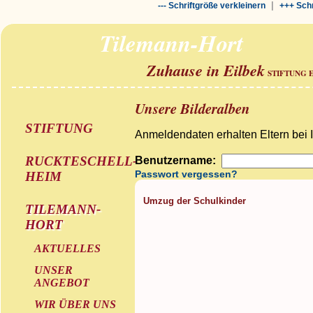
|
--- Schriftgröße verkleinern
+++ Schr
Tilemann-Hort
Zuhause in Eilbek
STIFTUNG 
Unsere Bilderalben
STIFTUNG
Anmeldendaten erhalten Eltern bei 
RUCKTESCHELL-
Benutzername:
Passwort vergessen?
HEIM
Umzug der Schulkinder
TILEMANN-
HORT
AKTUELLES
UNSER
ANGEBOT
WIR ÜBER UNS