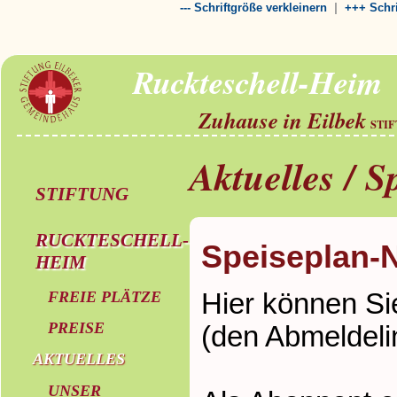
|
--- Schriftgröße verkleinern
+++ Schri
Ruckteschell-Heim
Zuhause in Eilbek
STI
Aktuelles / S
STIFTUNG
RUCKTESCHELL-
Speiseplan-N
HEIM
Hier können Si
FREIE PLÄTZE
PREISE
(den Abmeldelin
AKTUELLES
UNSER