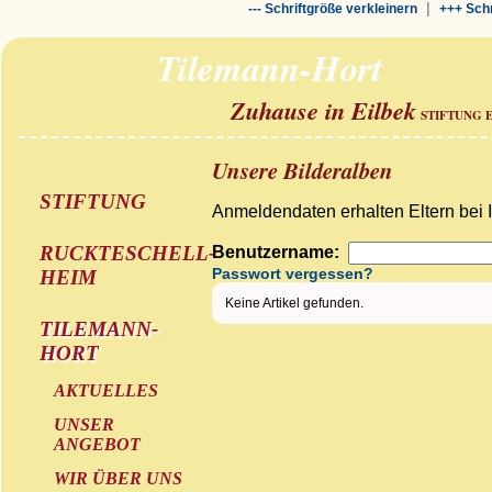
|
--- Schriftgröße verkleinern
+++ Schr
Tilemann-Hort
Zuhause in Eilbek
STIFTUNG 
Unsere Bilderalben
STIFTUNG
Anmeldendaten erhalten Eltern bei 
RUCKTESCHELL-
Benutzername:
Passwort vergessen?
HEIM
Keine Artikel gefunden.
TILEMANN-
HORT
AKTUELLES
UNSER
ANGEBOT
WIR ÜBER UNS