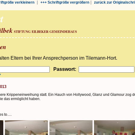
|
|
riftgröße verkleinern
+++ Schriftgröße vergrößern
zurück zur Originalschr
t
ilbek
STIFTUNG EILBEKER GEMEINDEHAUS
ben
ten Eltern bei Ihrer Ansprechperson im Tilemann-Hort.
Passwort:
?
2013
ere Krippeneinweihung statt. Ein Hauch von Hollywood, Glanz und Glamour zog du
ie das ermöglicht haben.
 to.....