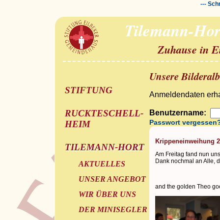
--- Sch
Tilemann-Hor
Zuhause in E
Unsere Bilderal
STIFTUNG
Anmeldendaten erhal
RUCKTESCHELL-
Benutzername:
Passwort vergessen
HEIM
Krippeneinweihung 
TILEMANN-HORT
Am Freitag fand nun uns
Dank nochmal an Alle, d
AKTUELLES
UNSER ANGEBOT
and the golden Theo goes
WIR ÜBER UNS
DER MINISEGLER