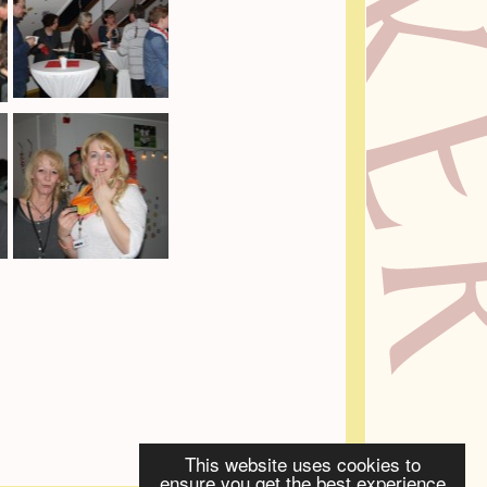
This website uses cookies to
ensure you get the best experience