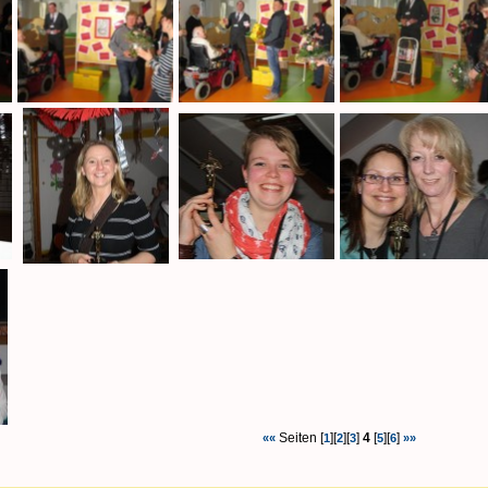
Seiten [
][
][
]
4
[
][
]
««
1
2
3
5
6
»»