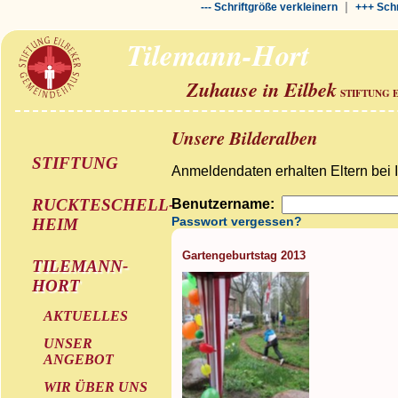
|
--- Schriftgröße verkleinern
+++ Schr
Tilemann-Hort
Zuhause in Eilbek
STIFTUNG 
Unsere Bilderalben
STIFTUNG
Anmeldendaten erhalten Eltern bei 
RUCKTESCHELL-
Benutzername:
Passwort vergessen?
HEIM
Gartengeburtstag 2013
TILEMANN-
HORT
AKTUELLES
UNSER
ANGEBOT
WIR ÜBER UNS