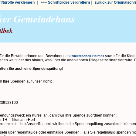
|
|
riftgröße verkleinern
+++ Schriftgröße vergrößern
zurück zur Originalschr
eker Gemeindehaus
ilbek
 für die Bewohnerinnen und Bewohner des
sowie für die Kind
Ruckteschell-Heimes
hen weit über das hinaus, was über die anerkannten Pflegesätze finanziert wird.
alten Sie auch eine Spendenquittung!
um Ihre Spenden auf unser Konto:
239123100
wendungszweck ein Kürzel an, damit wir Ihre Spende zuordnen können:
, TH = Tilemann-Hort
erdem nicht Ihre Anschrift, damit wir Ihnen die Spendenquittung zuschicken können
s sehr über regelmäßige oder einmalige Spenden. Falls Sie regelmäßig spenden m