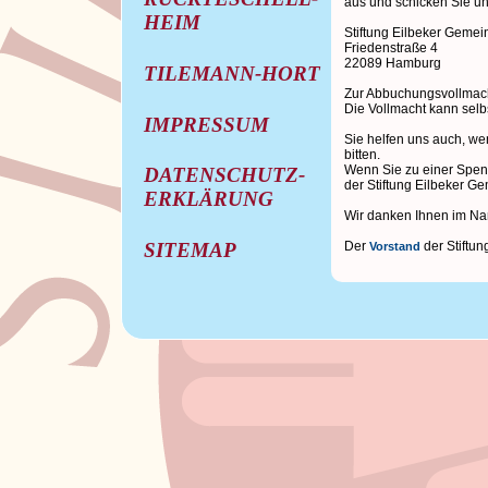
aus und schicken Sie un
HEIM
Stiftung Eilbeker Geme
Friedenstraße 4
22089 Hamburg
TILEMANN-HORT
Zur Abbuchungsvollmach
Die Vollmacht kann selb
IMPRESSUM
Sie helfen uns auch, we
bitten.
Wenn Sie zu einer Spen
DATENSCHUTZ-
der Stiftung Eilbeker 
ERKLÄRUNG
Wir danken Ihnen im Na
Der
der Stiftu
SITEMAP
Vorstand