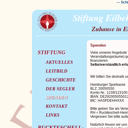
--- Sch
Stiftung Eilb
Zuhause in E
Spenden
STIFTUNG
Viele unserer Angebote
Veranstaltungsräume) ge
finanzieren.
AKTUELLES
Selbstverständlich erh
LEITBILD
Wir bitten Sie deshalb 
GESCHICHTE
Hamburger Sparkasse
DER SEGLER
BLZ: 20050550
Konto-Nr.: 1239/123100
IBAN: DE29200505501
SPENDEN
BIC: HASPDEHHXXX
KONTAKT
Bitte geben Sie als Ver
RH = Ruckteschell-Heim
LINKS
Vergessen Sie bitte auß
Natürlich freuen wir un
RUCKTESCHELL-