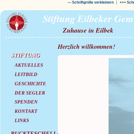
|
--- Schriftgröße verkleinern
+++ Schr
Stiftung Eilbeker Ge
Zuhause in Eilbek
Herzlich willkommen!
STIFTUNG
AKTUELLES
LEITBILD
GESCHICHTE
DER SEGLER
SPENDEN
KONTAKT
LINKS
RUCKTESCHELL-