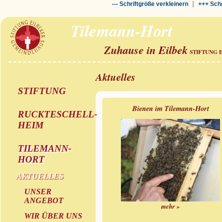
|
--- Schriftgröße verkleinern
+++ Schr
Tilemann-Hort
Zuhause in Eilbek
STIFTUNG 
Aktuelles
STIFTUNG
Bienen im Tilemann-Hort
RUCKTESCHELL-
HEIM
TILEMANN-
HORT
AKTUELLES
UNSER
ANGEBOT
mehr »
WIR ÜBER UNS