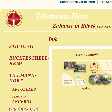
|
--- Schriftgröße verkleinern
+++ Schr
Tilemann-Hort
Zuhause in Eilbek
STIFTUNG
Info
STIFTUNG
Unser Leitbild
RUCKTESCHELL-
HEIM
TILEMANN-
HORT
mehr »
AKTUELLES
UNSER
ANGEBOT
WIR ÜBER UNS