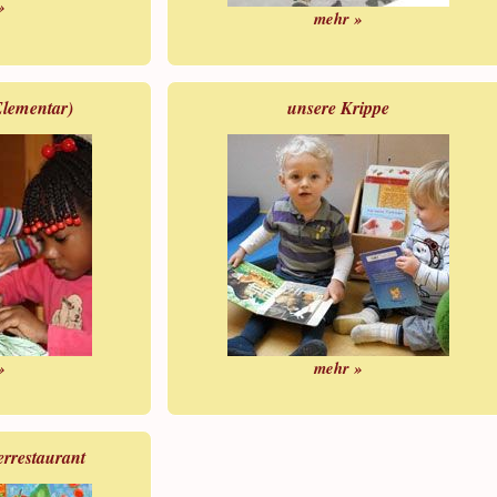
»
mehr »
Elementar)
unsere Krippe
»
mehr »
rrestaurant