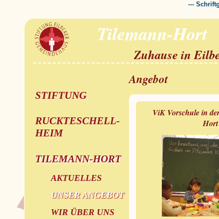
--- Schrif
Tilemann-Hort
Zuhause in Eilb
Angebot
STIFTUNG
ViK Vorschule in de
RUCKTESCHELL-
Hort
HEIM
TILEMANN-HORT
AKTUELLES
UNSER ANGEBOT
WIR ÜBER UNS