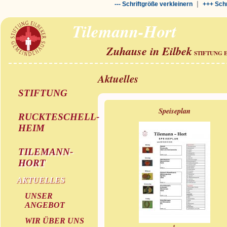
|
--- Schriftgröße verkleinern
+++ Schr
Tilemann-Hort
Zuhause in Eilbek
STIFTUNG 
Aktuelles
STIFTUNG
Speiseplan
RUCKTESCHELL-
HEIM
TILEMANN-
HORT
AKTUELLES
UNSER
ANGEBOT
WIR ÜBER UNS