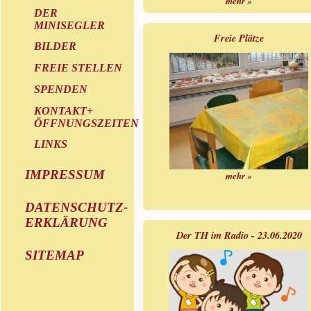
mehr »
DER
MINISEGLER
Freie Plätze
BILDER
FREIE STELLEN
SPENDEN
KONTAKT+
ÖFFNUNGSZEITEN
LINKS
IMPRESSUM
mehr »
DATENSCHUTZ-
ERKLÄRUNG
Der TH im Radio - 23.06.2020
SITEMAP