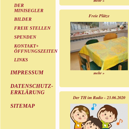
mehr »
DER
MINISEGLER
Freie Plätze
BILDER
FREIE STELLEN
SPENDEN
KONTAKT+
ÖFFNUNGSZEITEN
LINKS
IMPRESSUM
mehr »
DATENSCHUTZ-
ERKLÄRUNG
Der TH im Radio - 23.06.2020
SITEMAP