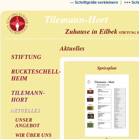
|
--- Schriftgröße verkleinern
+++ Schr
Tilemann-Hort
Zuhause in Eilbek
STIFTUNG 
Aktuelles
STIFTUNG
Speiseplan
RUCKTESCHELL-
HEIM
TILEMANN-
HORT
AKTUELLES
UNSER
ANGEBOT
WIR ÜBER UNS