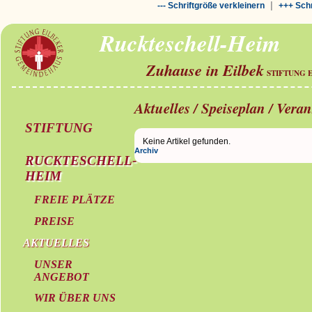
|
--- Schriftgröße verkleinern
+++ Schr
Ruckteschell-Heim
Zuhause in Eilbek
STIFTUNG 
Aktuelles / Speiseplan / Vera
STIFTUNG
Keine Artikel gefunden.
Archiv
RUCKTESCHELL-
HEIM
FREIE PLÄTZE
PREISE
AKTUELLES
UNSER
ANGEBOT
WIR ÜBER UNS