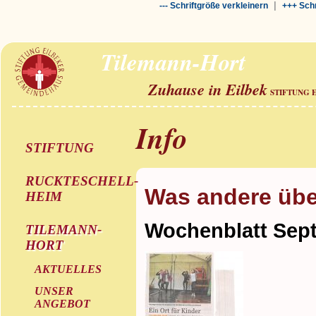
|
--- Schriftgröße verkleinern
+++ Schr
Tilemann-Hort
Zuhause in Eilbek
STIFTUNG 
Info
STIFTUNG
RUCKTESCHELL-
Was andere übe
HEIM
Wochenblatt Sep
TILEMANN-
HORT
AKTUELLES
UNSER
ANGEBOT