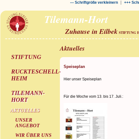
|
--- Schriftgröße verkleinern
+++ Schr
Tilemann-Hort
Zuhause in Eilbek
STIFTUNG 
Aktuelles
STIFTUNG
Speiseplan
RUCKTESCHELL-
HEIM
Hier unser Speiseplan
TILEMANN-
Für die Woche vom 13. bis 17. Juli.:
HORT
AKTUELLES
UNSER
ANGEBOT
WIR ÜBER UNS