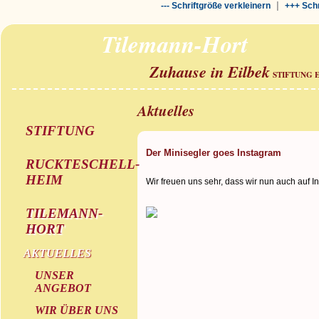
|
--- Schriftgröße verkleinern
+++ Schr
Tilemann-Hort
Zuhause in Eilbek
STIFTUNG 
Aktuelles
STIFTUNG
Der Minisegler goes Instagram
RUCKTESCHELL-
HEIM
Wir freuen uns sehr, dass wir nun auch auf I
TILEMANN-
HORT
AKTUELLES
UNSER
ANGEBOT
WIR ÜBER UNS