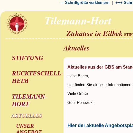
|
--- Schriftgröße verkleinern
+++ Schri
Tilemann-Hort
Zuhause in Eilbek
STI
Aktuelles
STIFTUNG
Aktuelles aus der GBS am Stan
RUCKTESCHELL-
Liebe Eltern,
HEIM
hier finden Sie aktuelle Informatione
Viele Grüße
TILEMANN-
Götz Rohowski
HORT
AKTUELLES
Hier der aktuelle Angebotspl
UNSER
ANGEBOT