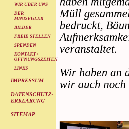
haben mitgema
WIR ÜBER UNS
Müll gesammelt
DER
MINISEGLER
bedruckt, Bäum
BILDER
Aufmerksamkei
FREIE STELLEN
veranstaltet.
SPENDEN
KONTAKT+
ÖFFNUNGSZEITEN
LINKS
Wir haben an d
IMPRESSUM
wir auch noch 
DATENSCHUTZ-
ERKLÄRUNG
SITEMAP