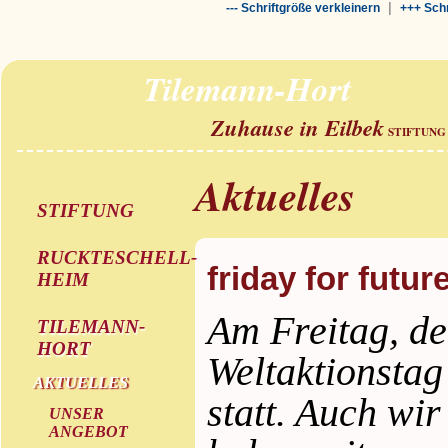
|
--- Schriftgröße verkleinern
+++ Schr
Tilemann-Hort
Zuhause in Eilbek
STIFTUNG
Aktuelles
STIFTUNG
RUCKTESCHELL-
friday for futur
HEIM
Am Freitag, de
TILEMANN-
HORT
Weltaktionsta
AKTUELLES
statt. Auch wi
UNSER
ANGEBOT