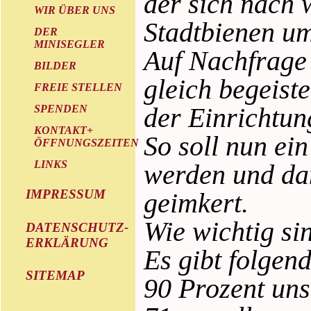
der sich nach 
WIR ÜBER UNS
Stadtbienen u
DER
MINISEGLER
Auf Nachfrage 
BILDER
gleich begeist
FREIE STELLEN
der Einrichtun
SPENDEN
KONTAKT+
So soll nun ei
ÖFFNUNGSZEITEN
LINKS
werden und da
IMPRESSUM
geimkert.
Wie wichtig si
DATENSCHUTZ-
ERKLÄRUNG
Es gibt folgen
SITEMAP
90 Prozent un