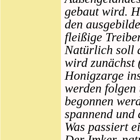
gebaut wird. 
den ausgebilde
fleißige Treib
Natürlich soll
wird zunächst 
Honigzarge ins
werden folgen 
begonnen werd
spannend und a
Was passiert e
Der Imker, nat