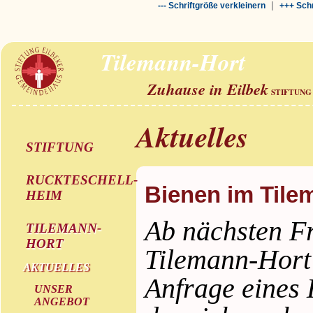
|
--- Schriftgröße verkleinern
+++ Schr
Tilemann-Hort
Zuhause in Eilbek
STIFTUNG
Aktuelles
STIFTUNG
RUCKTESCHELL-
Bienen im Tile
HEIM
Ab nächsten Fr
TILEMANN-
HORT
Tilemann-Hort 
AKTUELLES
Anfrage eines
UNSER
ANGEBOT