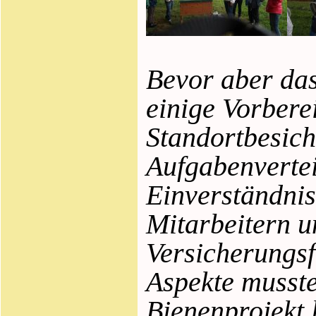
Bevor aber da
einige Vorbere
Standortbesic
Aufgabenvertei
Einverständni
Mitarbeitern u
Versicherungsf
Aspekte musst
Bienenprojekt 