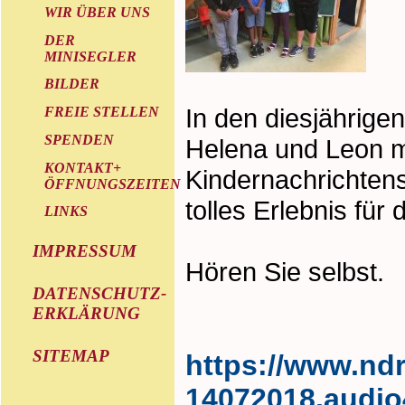
WIR ÜBER UNS
DER
MINISEGLER
BILDER
In den diesjährige
FREIE STELLEN
SPENDEN
Helena und Leon m
KONTAKT+
Kindernachrichten
ÖFFNUNGSZEITEN
tolles Erlebnis für
LINKS
IMPRESSUM
Hören Sie selbst.
DATENSCHUTZ-
ERKLÄRUNG
SITEMAP
https://www.ndr
14072018,audio