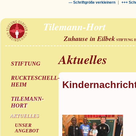
|
--- Schriftgröße verkleinern
+++ Schr
Tilemann-Hort
Zuhause in Eilbek
STIFTUNG 
Aktuelles
STIFTUNG
RUCKTESCHELL-
Kindernachrich
HEIM
TILEMANN-
HORT
AKTUELLES
UNSER
ANGEBOT