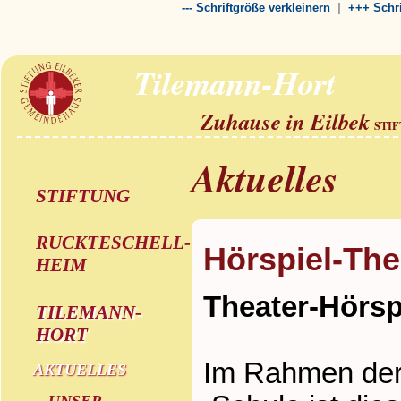
|
--- Schriftgröße verkleinern
+++ Schri
Tilemann-Hort
Zuhause in Eilbek
STI
Aktuelles
STIFTUNG
RUCKTESCHELL-
Hörspiel-The
HEIM
Theater-Hörsp
TILEMANN-
HORT
Im Rahmen der
AKTUELLES
UNSER