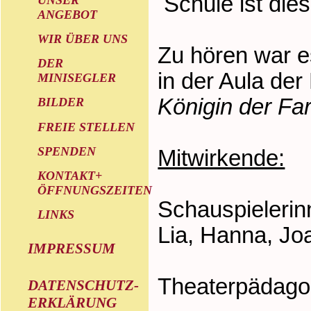
Schule ist die
ANGEBOT
WIR ÜBER UNS
Zu hören war 
DER
in der Aula de
MINISEGLER
Königin der Fa
BILDER
FREIE STELLEN
SPENDEN
Mitwirkende:
KONTAKT+
ÖFFNUNGSZEITEN
Schauspielerin
LINKS
Lia, Hanna, Jo
IMPRESSUM
Theaterpädago
DATENSCHUTZ-
ERKLÄRUNG