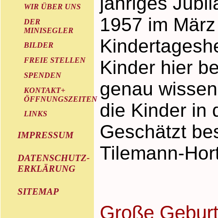
jähriges Jubi
WIR ÜBER UNS
1957 im März
DER
MINISEGLER
Kindertageshe
BILDER
FREIE STELLEN
Kinder hier be
SPENDEN
genau wissen w
KONTAKT+
ÖFFNUNGSZEITEN
die Kinder in
LINKS
Geschätzt be
IMPRESSUM
Tilemann-Hort
DATENSCHUTZ-
ERKLÄRUNG
SITEMAP
Große Geburt