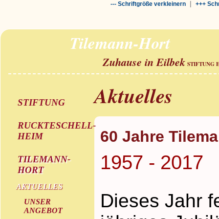
|
--- Schriftgröße verkleinern
+++ Schr
Tilemann-Hort
Zuhause in Eilbek
STIFTUNG 
Aktuelles
STIFTUNG
RUCKTESCHELL-
60 Jahre Tilem
HEIM
1957 - 2017
TILEMANN-
HORT
AKTUELLES
Dieses Jahr f
UNSER
ANGEBOT