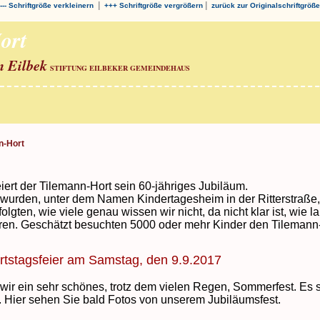
|
|
--- Schriftgröße verkleinern
+++ Schriftgröße vergrößern
zurück zur Originalschriftgröße
ort
n Eilbek
STIFTUNG EILBEKER GEMEINDEHAUS
n-Hort
iert der Tilemann-Hort sein 60-jähriges Jubiläum.
wurden, unter dem Namen Kindertagesheim in der Ritterstraße, 
 folgten, wie viele genau wissen wir nicht, da nicht klar ist, wie
ren. Geschätzt besuchten 5000 oder mehr Kinder den Tilemann-
tstagsfeier am Samstag, den 9.9.2017
 wir ein sehr schönes, trotz dem vielen Regen, Sommerfest. Es
ß. Hier sehen Sie bald Fotos von unserem Jubiläumsfest.