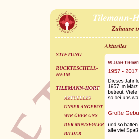
Tilemann-H
Zuhause i
Aktuelles
STIFTUNG
60 Jahre Tileman
RUCKTESCHELL-
1957 - 2017
HEIM
Dieses Jahr fe
1957 im März 
TILEMANN-HORT
betreut. Viele
so bei uns wa
AKTUELLES
UNSER ANGEBOT
Große Gebur
WIR ÜBER UNS
DER MINISEGLER
und so hatten
alle viel Spa
BILDER