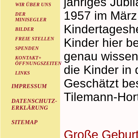
jähriges Jubi
WIR ÜBER UNS
1957 im März
DER
MINISEGLER
Kindertageshe
BILDER
FREIE STELLEN
Kinder hier be
SPENDEN
genau wissen w
KONTAKT+
ÖFFNUNGSZEITEN
die Kinder in
LINKS
Geschätzt be
IMPRESSUM
Tilemann-Hort
DATENSCHUTZ-
ERKLÄRUNG
SITEMAP
Große Geburt