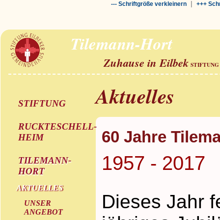
|
--- Schriftgröße verkleinern
+++ Schr
Tilemann-Hort
Zuhause in Eilbek
STIFTUNG
Aktuelles
STIFTUNG
RUCKTESCHELL-
60 Jahre Tilem
HEIM
1957 - 2017
TILEMANN-
HORT
AKTUELLES
Dieses Jahr f
UNSER
ANGEBOT