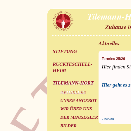
Tilemann-H
Zuhause i
Aktuelles
STIFTUNG
Termine 25/26
RUCKTESCHELL-
Hier finden S
HEIM
TILEMANN-HORT
Hier geht es z
AKTUELLES
UNSER ANGEBOT
WIR ÜBER UNS
DER MINISEGLER
« zurück
BILDER