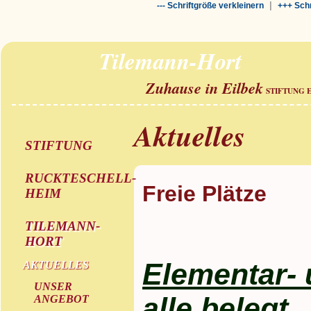
|
--- Schriftgröße verkleinern
+++ Schr
Tilemann-Hort
Zuhause in Eilbek
STIFTUNG 
Aktuelles
STIFTUNG
RUCKTESCHELL-
Freie Plätze
HEIM
TILEMANN-
HORT
Elementar- 
AKTUELLES
UNSER
alle belegt.
ANGEBOT