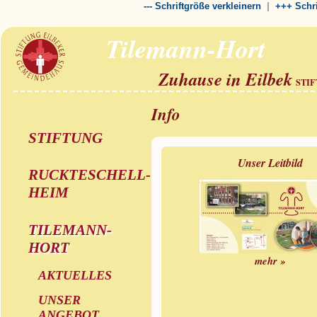
|
--- Schriftgröße verkleinern
+++ Schri
Tilemann-Hort
Zuhause in Eilbek
STI
Info
STIFTUNG
Unser Leitbild
RUCKTESCHELL-
HEIM
TILEMANN-
HORT
mehr »
AKTUELLES
UNSER
ANGEBOT