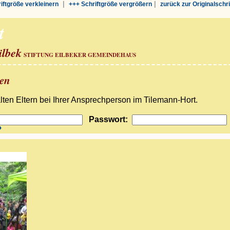
|
|
riftgröße verkleinern
+++ Schriftgröße vergrößern
zurück zur Originalschr
t
ilbek
STIFTUNG EILBEKER GEMEINDEHAUS
ben
ten Eltern bei Ihrer Ansprechperson im Tilemann-Hort.
Passwort:
?