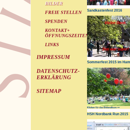
BILDER
Sandkastenfest 2016
FREIE STELLEN
SPENDEN
KONTAKT+
ÖFFNUNGSZEITEN
LINKS
IMPRESSUM
Sommerfest 2015 im Ha
DATENSCHUTZ-
ERKLÄRUNG
SITEMAP
Klicken für das Bilderalbum »»
HSH Nordbank Run 2015