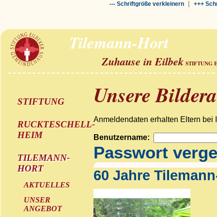
|
--- Schriftgröße verkleinern
+++ Schr
Tilemann-Hort
Zuhause in Eilbek
STIFTUNG 
Unsere Bilder
STIFTUNG
Anmeldendaten erhalten Eltern bei 
RUCKTESCHELL-
HEIM
Benutzername:
Passwort verg
TILEMANN-
HORT
60 Jahre Tilemann
AKTUELLES
UNSER
ANGEBOT