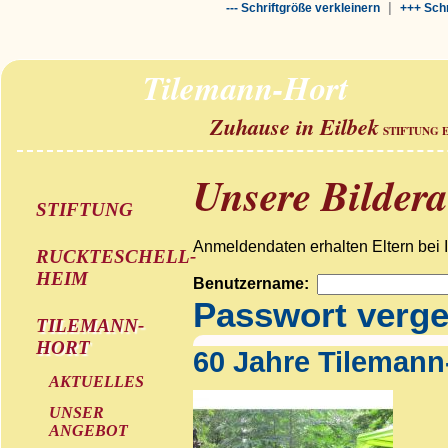
|
--- Schriftgröße verkleinern
+++ Schr
Tilemann-Hort
Zuhause in Eilbek
STIFTUNG 
Unsere Bilder
STIFTUNG
Anmeldendaten erhalten Eltern bei 
RUCKTESCHELL-
HEIM
Benutzername:
Passwort verg
TILEMANN-
HORT
60 Jahre Tilemann
AKTUELLES
UNSER
ANGEBOT