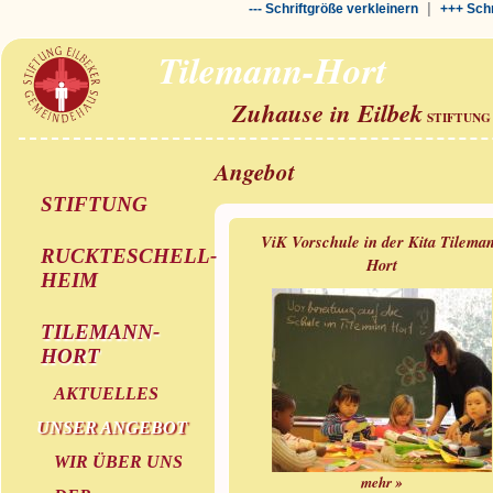
|
--- Schriftgröße verkleinern
+++ Schr
Tilemann-Hort
Zuhause in Eilbek
STIFTUNG
Angebot
STIFTUNG
ViK Vorschule in der Kita Tilema
RUCKTESCHELL-
Hort
HEIM
TILEMANN-
HORT
AKTUELLES
UNSER ANGEBOT
WIR ÜBER UNS
mehr »