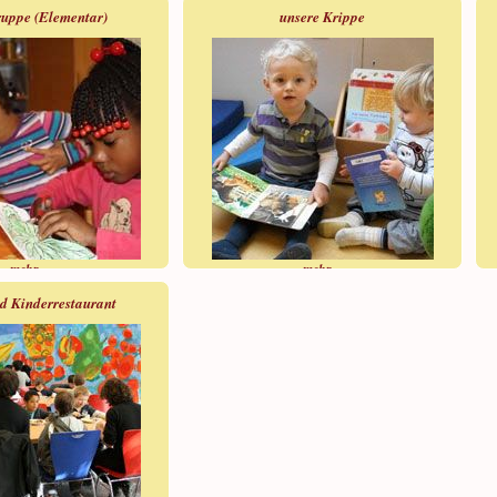
uppe (Elementar)
unsere Krippe
mehr »
mehr »
d Kinderrestaurant