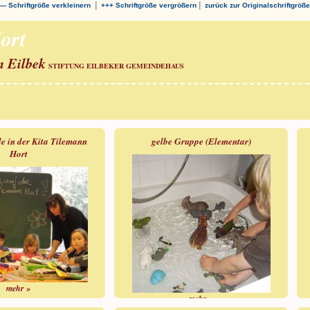
|
|
--- Schriftgröße verkleinern
+++ Schriftgröße vergrößern
zurück zur Originalschriftgröße
ort
n Eilbek
STIFTUNG EILBEKER GEMEINDEHAUS
e in der Kita Tilemann
gelbe Gruppe (Elementar)
Hort
mehr »
mehr »