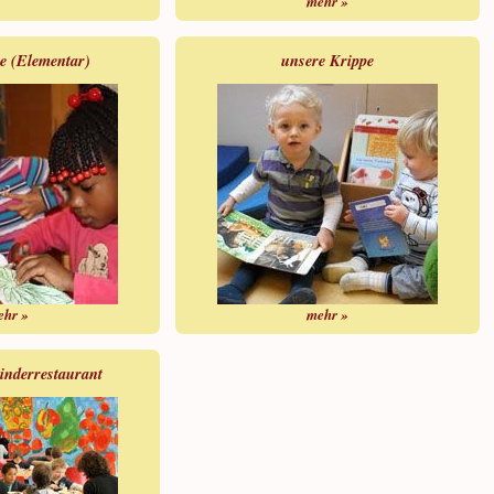
mehr »
e (Elementar)
unsere Krippe
ehr »
mehr »
inderrestaurant