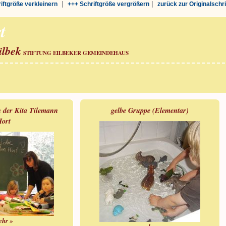
|
|
riftgröße verkleinern
+++ Schriftgröße vergrößern
zurück zur Originalschr
t
ilbek
STIFTUNG EILBEKER GEMEINDEHAUS
n der Kita Tilemann
gelbe Gruppe (Elementar)
ort
ehr »