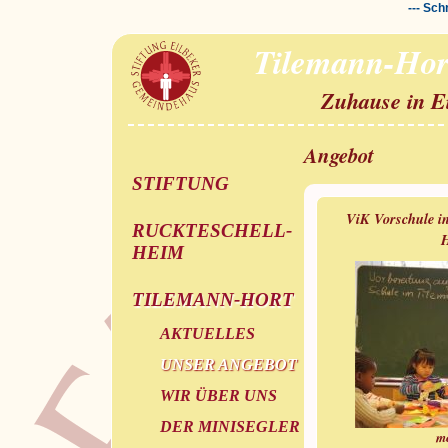
--- Sch
Tilemann-Hor
Zuhause in E
Angebot
STIFTUNG
ViK Vorschule i
RUCKTESCHELL-
H
HEIM
TILEMANN-HORT
AKTUELLES
UNSER ANGEBOT
WIR ÜBER UNS
DER MINISEGLER
m