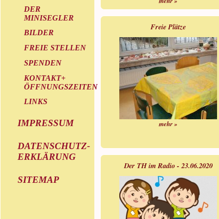
mehr »
DER
MINISEGLER
Freie Plätze
BILDER
FREIE STELLEN
SPENDEN
KONTAKT+
ÖFFNUNGSZEITEN
LINKS
IMPRESSUM
mehr »
DATENSCHUTZ-
ERKLÄRUNG
Der TH im Radio - 23.06.2020
SITEMAP