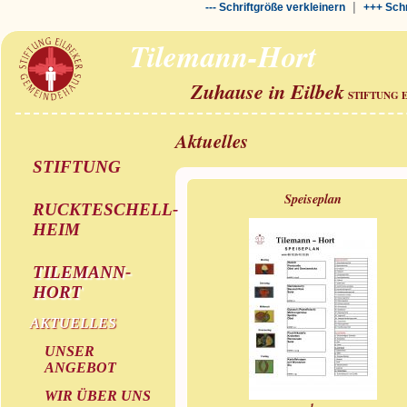
|
--- Schriftgröße verkleinern
+++ Schr
Tilemann-Hort
Zuhause in Eilbek
STIFTUNG 
Aktuelles
STIFTUNG
Speiseplan
RUCKTESCHELL-
HEIM
TILEMANN-
HORT
AKTUELLES
UNSER
ANGEBOT
WIR ÜBER UNS