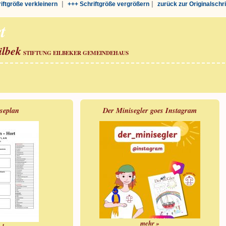
|
|
riftgröße verkleinern
+++ Schriftgröße vergrößern
zurück zur Originalschr
t
ilbek
STIFTUNG EILBEKER GEMEINDEHAUS
iseplan
Der Minisegler goes Instagram
mehr »