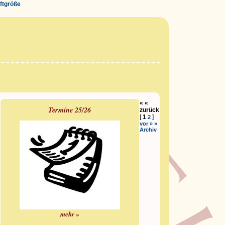
iftgröße
« «
Termine 25/26
zurück
[
1
]
2
vor » »
Archiv
mehr »