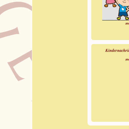
m
Kindernachr
m