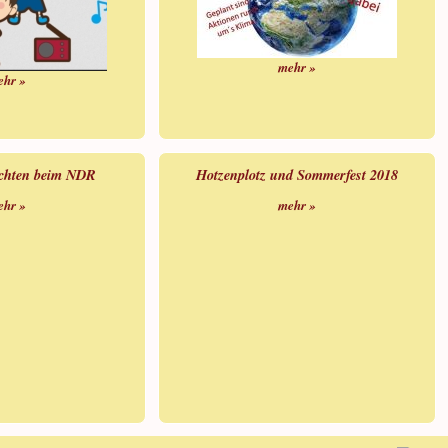
mehr »
ehr »
ichten beim NDR
Hotzenplotz und Sommerfest 2018
ehr »
mehr »
Cookie Consent plugin for the EU cookie law