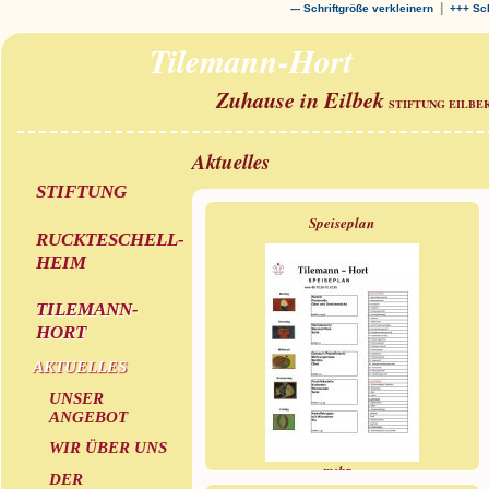
|
--- Schriftgröße verkleinern
+++ Sch
Tilemann-Hort
Zuhause in Eilbek
STIFTUNG EILBE
Aktuelles
STIFTUNG
Speiseplan
RUCKTESCHELL-
HEIM
TILEMANN-
HORT
AKTUELLES
UNSER
ANGEBOT
WIR ÜBER UNS
mehr »
DER