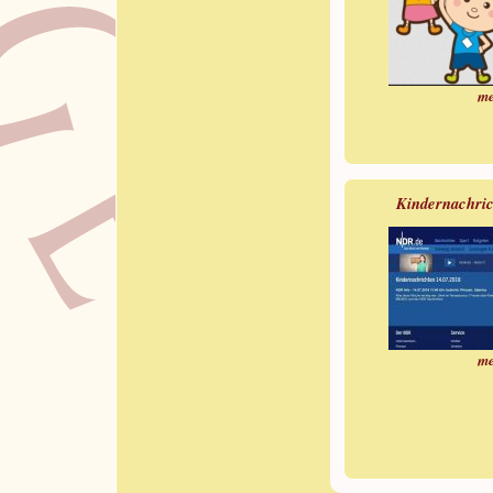
me
Kindernachri
me