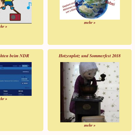
mehr »
hr »
chten beim NDR
Hotzenplotz und Sommerfest 2018
hr »
mehr »
Cookie Consent plugin for the EU cookie law