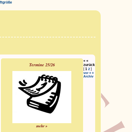
iftgröße
« «
Termine 25/26
zurück
[
1
]
2
vor » »
Archiv
mehr »