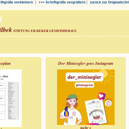
|
|
riftgröße verkleinern
+++ Schriftgröße vergrößern
zurück zur Originalschr
t
ilbek
STIFTUNG EILBEKER GEMEINDEHAUS
seplan
Der Minisegler goes Instagram
mehr »