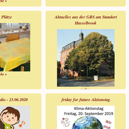
hr »
 Plätze
Aktuelles aus der GBS am Standort
Hasselbrook
hr »
mehr »
io - 23.06.2020
friday for future Aktionstag