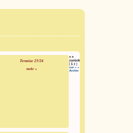
« «
Termine 25/26
zurück
[
1
]
2
vor » »
mehr »
Archiv