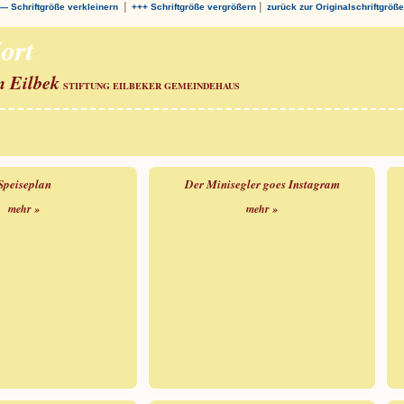
|
|
--- Schriftgröße verkleinern
+++ Schriftgröße vergrößern
zurück zur Originalschriftgröße
ort
n Eilbek
STIFTUNG EILBEKER GEMEINDEHAUS
Speiseplan
Der Minisegler goes Instagram
mehr »
mehr »