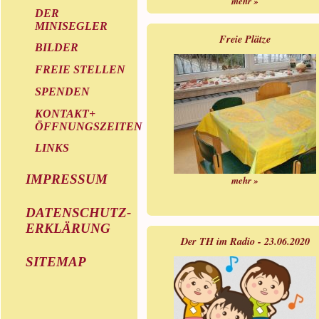
mehr »
DER
MINISEGLER
Freie Plätze
BILDER
FREIE STELLEN
SPENDEN
KONTAKT+
ÖFFNUNGSZEITEN
LINKS
IMPRESSUM
mehr »
DATENSCHUTZ-
ERKLÄRUNG
Der TH im Radio - 23.06.2020
SITEMAP