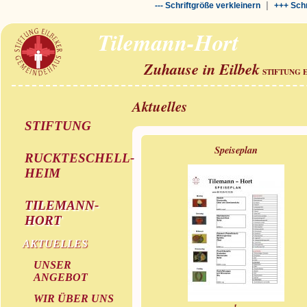
|
--- Schriftgröße verkleinern
+++ Schr
Tilemann-Hort
Zuhause in Eilbek
STIFTUNG 
Aktuelles
STIFTUNG
Speiseplan
RUCKTESCHELL-
HEIM
TILEMANN-
HORT
AKTUELLES
UNSER
ANGEBOT
WIR ÜBER UNS