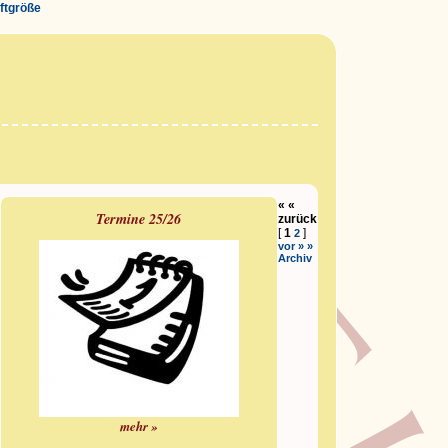
iftgröße
« «
Termine 25/26
zurück
[
1
]
2
vor » »
Archiv
mehr »