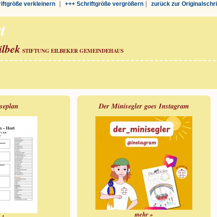
|
|
riftgröße verkleinern
+++ Schriftgröße vergrößern
zurück zur Originalschr
t
ilbek
STIFTUNG EILBEKER GEMEINDEHAUS
iseplan
Der Minisegler goes Instagram
mehr »