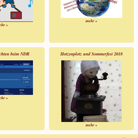
mehr »
ehr »
ichten beim NDR
Hotzenplotz und Sommerfest 2018
ehr »
mehr »
Cookie Consent plugin for the EU cookie law