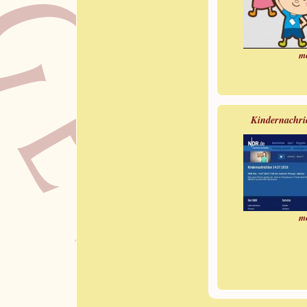
m
Kindernachr
m