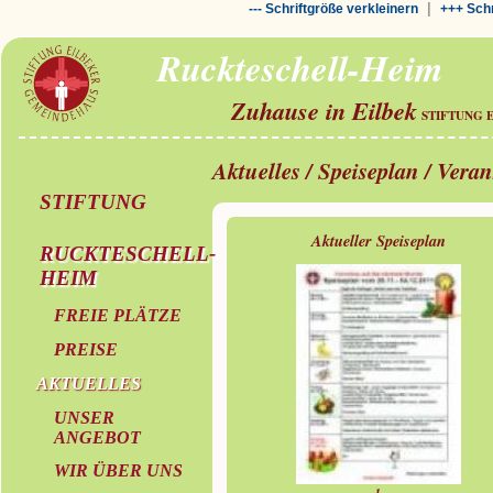
|
--- Schriftgröße verkleinern
+++ Schr
Ruckteschell-Heim
Zuhause in Eilbek
STIFTUNG 
Aktuelles / Speiseplan / Vera
STIFTUNG
Aktueller Speiseplan
RUCKTESCHELL-
HEIM
FREIE PLÄTZE
PREISE
AKTUELLES
UNSER
ANGEBOT
WIR ÜBER UNS