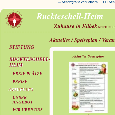
|
--- Schriftgröße verkleinern
+++ Schr
Ruckteschell-Heim
Zuhause in Eilbek
STIFTUNG 
Aktuelles / Speiseplan / Vera
STIFTUNG
Aktueller Speiseplan
RUCKTESCHELL-
HEIM
FREIE PLÄTZE
PREISE
AKTUELLES
UNSER
ANGEBOT
WIR ÜBER UNS