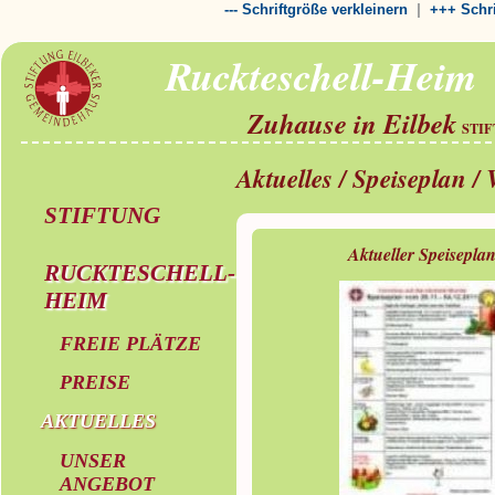
|
--- Schriftgröße verkleinern
+++ Schri
Ruckteschell-Heim
Zuhause in Eilbek
STI
Aktuelles / Speiseplan /
STIFTUNG
Aktueller Speisepla
RUCKTESCHELL-
HEIM
FREIE PLÄTZE
PREISE
AKTUELLES
UNSER
ANGEBOT