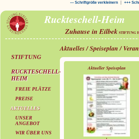
|
--- Schriftgröße verkleinern
+++ Schr
Ruckteschell-Heim
Zuhause in Eilbek
STIFTUNG 
Aktuelles / Speiseplan / Vera
STIFTUNG
Aktueller Speiseplan
RUCKTESCHELL-
HEIM
FREIE PLÄTZE
PREISE
AKTUELLES
UNSER
ANGEBOT
WIR ÜBER UNS