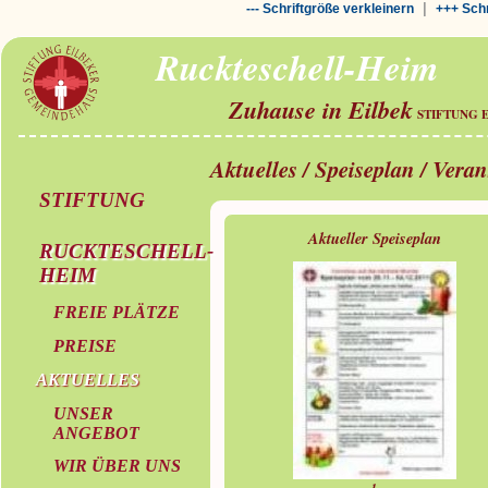
|
--- Schriftgröße verkleinern
+++ Schr
Ruckteschell-Heim
Zuhause in Eilbek
STIFTUNG 
Aktuelles / Speiseplan / Vera
STIFTUNG
Aktueller Speiseplan
RUCKTESCHELL-
HEIM
FREIE PLÄTZE
PREISE
AKTUELLES
UNSER
ANGEBOT
WIR ÜBER UNS