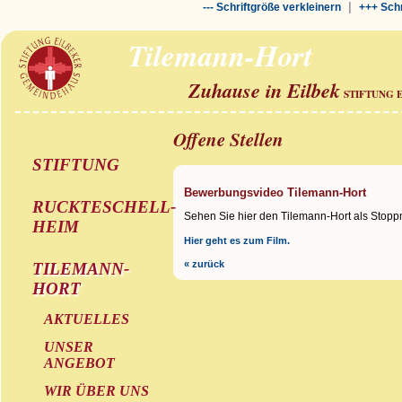
|
--- Schriftgröße verkleinern
+++ Schr
Tilemann-Hort
Zuhause in Eilbek
STIFTUNG 
Offene Stellen
STIFTUNG
Bewerbungsvideo Tilemann-Hort
RUCKTESCHELL-
Sehen Sie hier den Tilemann-Hort als Stopp
HEIM
Hier geht es zum Film.
« zurück
TILEMANN-
HORT
AKTUELLES
UNSER
ANGEBOT
WIR ÜBER UNS